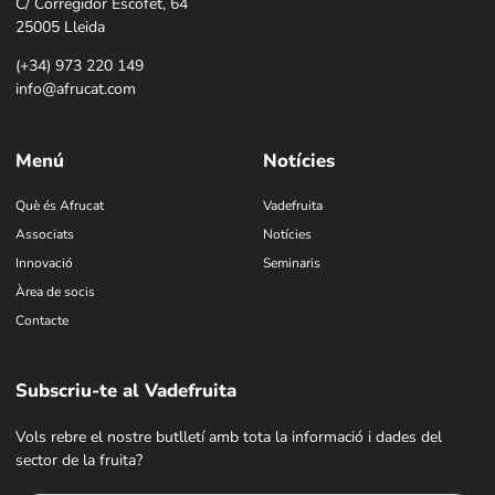
C/ Corregidor Escofet, 64
25005 Lleida
(+34) 973 220 149
info@afrucat.com
Menú
Notícies
Què és Afrucat
Vadefruita
Associats
Notícies
Innovació
Seminaris
Àrea de socis
Contacte
Subscriu-te al Vadefruita
Vols rebre el nostre butlletí amb tota la informació i dades del
sector de la fruita?